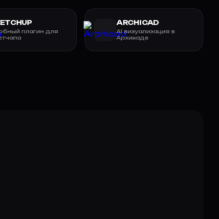
KETCHUP
ARCHICAD
обный плагин для
AI визуализация в
етчапа
Архикаде