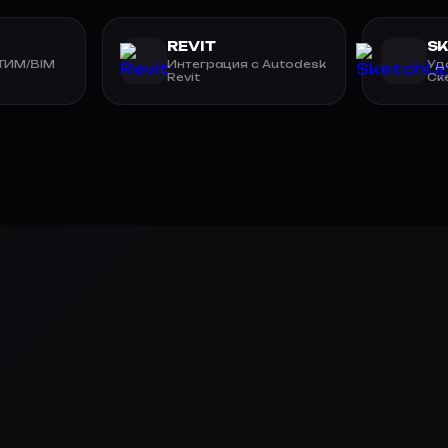
REVIT
S
 ТИМ/BIM
Интеграция с Autodesk
Уд
Revit
Ск