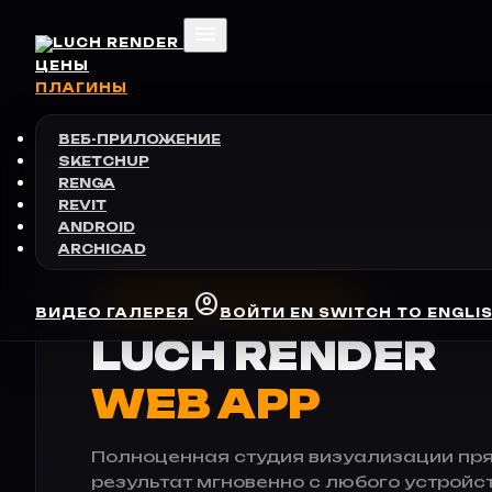
menu
ЦЕНЫ
ПЛАГИНЫ
ВЕБ-ПРИЛОЖЕНИЕ
SKETCHUP
RENGA
REVIT
ANDROID
ARCHICAD
account_circle
УСТАНОВКА НЕ ТРЕБУЕТСЯ
ВИДЕО
ГАЛЕРЕЯ
ВОЙТИ
EN
SWITCH TO ENGLI
LUCH RENDER
WEB APP
Полноценная студия визуализации прям
результат мгновенно с любого устройств