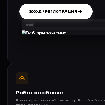
arrow_forward
ВХОД / РЕГИСТРАЦИЯ
cloud_upload
Работа в облаке
Вам не нужен мощный компьютер. Вся обработка п
любой точки мира.