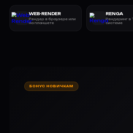
WEB-RENDER
RENGA
Рендер в браузере или
Рендеринг в
на планшете
системе
БОНУС НОВИЧКАМ