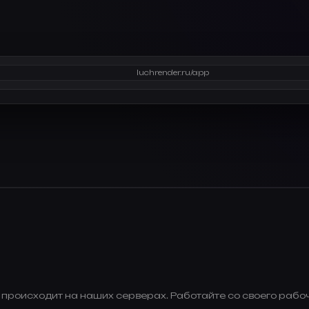
luchrender.ru/app
роисходит на наших серверах. Работайте со своего рабочег