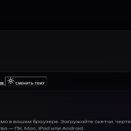
light_mode
SH
СМЕНИТЬ ТЕМУ
о в вашем браузере. Загружайте скетчи, черте
а — ПК, Mac, iPad или Android.