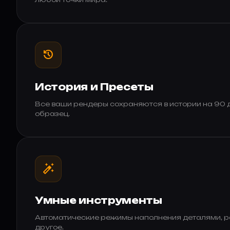
history
История и Пресеты
Все ваши рендеры сохраняются в истории на 90 
образец.
auto_fix_high
Умные инструменты
Автоматические режимы наполнения деталями, ра
другое.