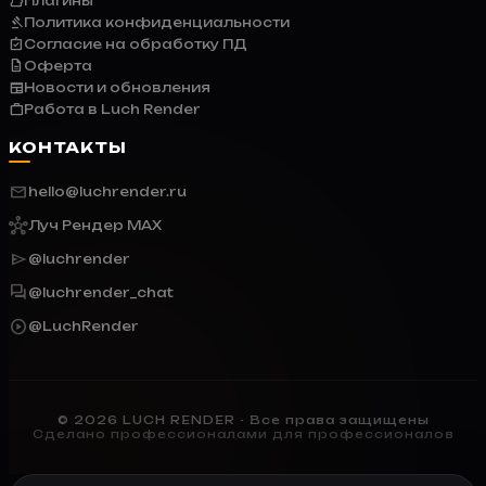
extension
Плагины
gavel
Политика конфиденциальности
assignment_turned_in
Согласие на обработку ПД
description
Оферта
newspaper
Новости и обновления
work_outline
Работа в Luch Render
КОНТАКТЫ
mail
hello@luchrender.ru
hub
Луч Рендер MAX
send
@luchrender
forum
@luchrender_chat
play_circle
@LuchRender
© 2026 LUCH RENDER - Все права защищены
Сделано профессионалами для профессионалов