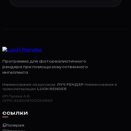
Программа для фотореалистичного
рендера при помощи искусственного
интеллекта
Наименование на русском:
ЛУЧ РЕНДЕР
Наименование в
транслитерации:
LUCH RENDER
ИП Пуляев А.В.
ОГРН 324508100253992
ССЫЛКИ
collections
Галерея