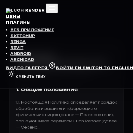
menu
ЦЕНЫ
ПЛАГИНЫ
ВЕБ-ПРИЛОЖЕНИЕ
SKETCHUP
RENGA
REVIT
ANDROID
ПОЛИТИКА
ARCHICAD
КОНФИДЕНЦИАЛЬНОСТИ
account_circle
ВИДЕО
ГАЛЕРЕЯ
ВОЙТИ
EN
SWITCH TO ENGLIS
light_mode
Дата обновления: 09.07.2026
СМЕНИТЬ ТЕМУ
1. Общие положения
1.1. Настоящая Политика определяет порядок
обработки и защиты информации о
физических лицах (далее — Пользователи),
пользующихся сервисом Luch Render (далее
— Сервис).