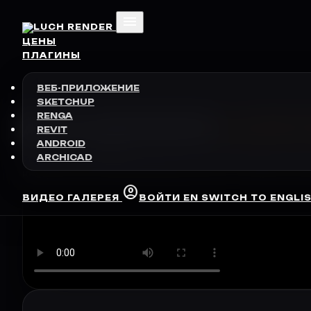
menu
ЦЕНЫ
ПЛАГИНЫ
ВЕБ-ПРИЛОЖЕНИЕ
SKETCHUP
RENGA
АКАДЕМИЯ
LUCH
REVIT
ANDROID
ARCHICAD
Изучите все возможности и тонкости работы с 
коротких и понятных видеоуроках от наших спец
account_circle
ВИДЕО
ГАЛЕРЕЯ
ВОЙТИ
EN
SWITCH TO ENGLI