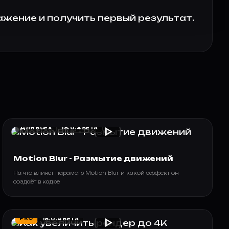
ажение и получить первый результат.
play_arrow
ДЛЯ ВСЕХ
18.0.4 BETA
Motion Blur - Размытие движений
На что влияет параметр Motion Blur и какой эффект он
создаёт в кадре
play_arrow
PRO
18.0.4 BETA