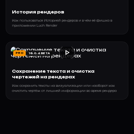
История рендеров
Как пользоваться Историей рендеров и в чём её фишка в
приложении Luch Render
play_arrow
PRO
18.0.4 BETA
Сохранение текста и очистка
чертежей на рендерах
Как сохранить тексты на визуализации или наоборот как
очистить чертёж от лишней информации во время рендера