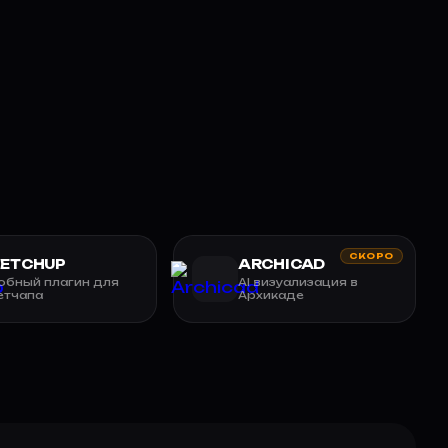
СКОРО
KETCHUP
ARCHICAD
обный плагин для
AI визуализация в
етчапа
Архикаде