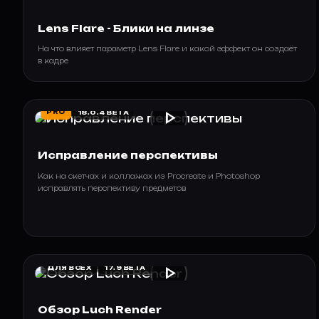
Lens Flare - Блики на линзе
На что влияет параметр Lens Flare и какой эффект он создаёт
в кадре
play_arrow
PRO
18.0.4 BETA
Исправление перспективы
Как на скетчах и коллажах из Procreate и Photoshop
исправлять перспективу предметов
play_arrow
ДЛЯ ВСЕХ
17.9 BETA
Обзор Luch Render