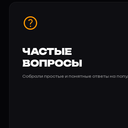
help_outline
ЧАСТЫЕ
ВОПРОСЫ
Собрали простые и понятные ответы на поп