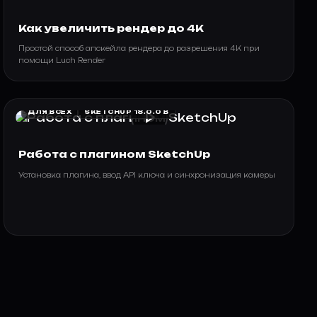
Как увеличить рендер до 4K
Простой способ апскейла рендера до разрешения 4K при
помощи Luch Render
play_arrow
ДЛЯ ВСЕХ
SKETCHUP 18.0.0 B
Работа с плагином SketchUp
Установка плагина, ввод API ключа и синхронизация камеры