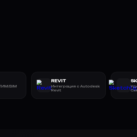
REVIT
S
 ТИМ/BIM
Интеграция с Autodesk
Уд
Revit
Ск