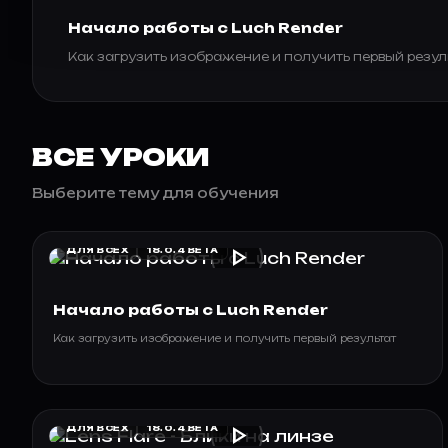
Начало работы с Luch Render
Как загрузить изображение и получить первый резул
ВСЕ УРОКИ
Выберите тему для обучения
play_arrow
ДЛЯ ВСЕХ
18.0.4 BETA
Начало работы с Luch Render
Как загрузить изображение и получить первый результат
play_arrow
ДЛЯ ВСЕХ
18.0.4 BETA